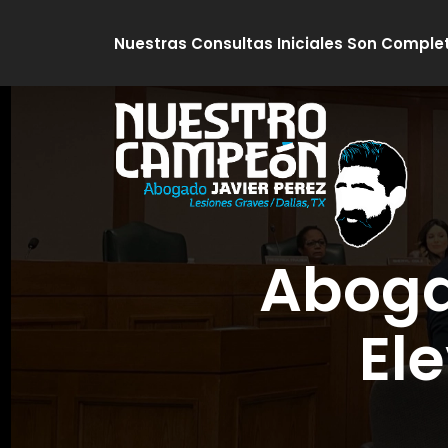
Skip
Nuestras Consultas Iniciales Son Comple
to
content
Aboga
El