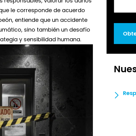
os responsables, valorar los daños
 que le corresponde de acuerdo
mpeón, entiende que un accidente
aumático, sino también un desafío
Obte
rategia y sensibilidad humana.
Nues
Resp