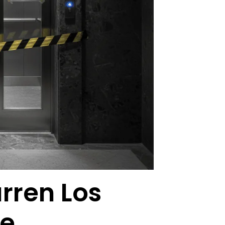
rren Los
De