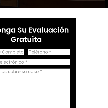
nga Su Evaluación
Gratuita
Teléfono
to
ico
nos
quired)