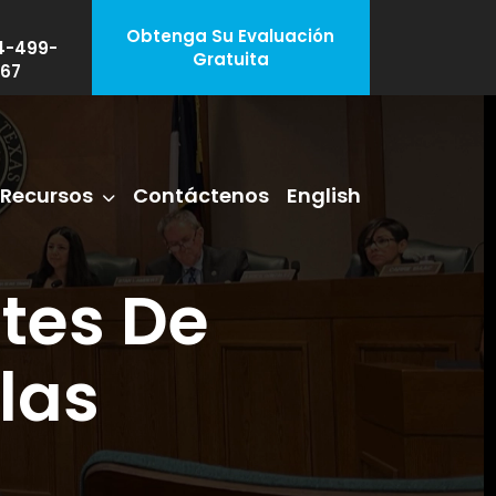
Obtenga Su Evaluación
4-499-
Gratuita
67
Recursos
Contáctenos
English
tes De
las