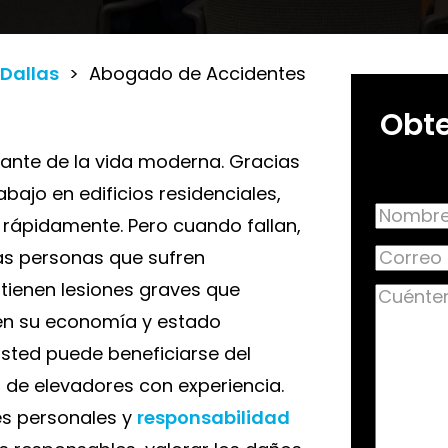
 Dallas
>
Abogado de Accidentes
Obte
tante de la vida moderna. Gracias
bajo en edificios residenciales,
Name
 rápidamente. Pero cuando fallan,
Nombre
Correo
Las personas que sufren
Comple
electrón
tienen lesiones graves que
Cuénte
ién su economía y estado
sobre
usted puede beneficiarse del
su
de elevadores con experiencia.
caso
(Re
es personales y
responsabilidad