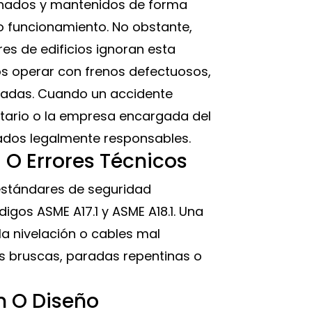
onados y mantenidos de forma
o funcionamiento. No obstante,
es de edificios ignoran esta
os operar con frenos defectuosos,
tadas. Cuando un accidente
etario o la empresa encargada del
dos legalmente responsables.
 O Errores Técnicos
estándares de seguridad
digos ASME A17.1 y ASME A18.1. Una
a nivelación o cables mal
s bruscas, paradas repentinas o
n O Diseño